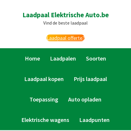
Skip
Skip
Skip
Skip
to
to
to
to
Laadpaal Elektrische Auto.be
primary
main
primary
footer
Vind de beste laadpaal
navigation
content
sidebar
Laadpaal offerte?
Home
Laadpalen
Soorten
Laadpaal kopen
Prijs laadpaal
Toepassing
Auto opladen
Elektrische wagens
Laadpunten